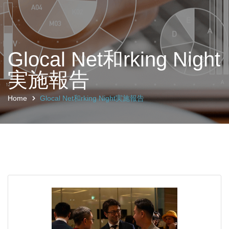
Glocal Net和rking Night
実施報告
Home
Glocal Net和rking Night実施報告