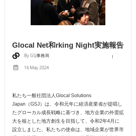
Glocal Net和rking Night実施報告
By GSJ事務局
16 May 2024
私たち一般社団法人
Glocal Solutions
Japan
（
GSJ
）は、令和元年に経済産業省が提唱し
たグローカル成長戦略に基づき、地方企業の外需拡
大を核とした地方創生を目指して、令和
2
年
4
月に
設立しました。私たちの使命は、地域企業が世界市