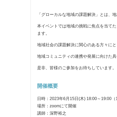
「グローカルな地域の課題解決」とは、地
本イベントでは地域の挑戦に焦点を当てた
ます。
地域社会の課題解決に関心のある方々にと
地域コミュニティの連携や発展に向けた具
是非、皆様のご参加をお待ちしています。
開催概要
日時：
2023
年
6
月
15
日
(
木
) 18:00
～
19:00
（
場所：
zoom
にて開催
講師：深野裕之