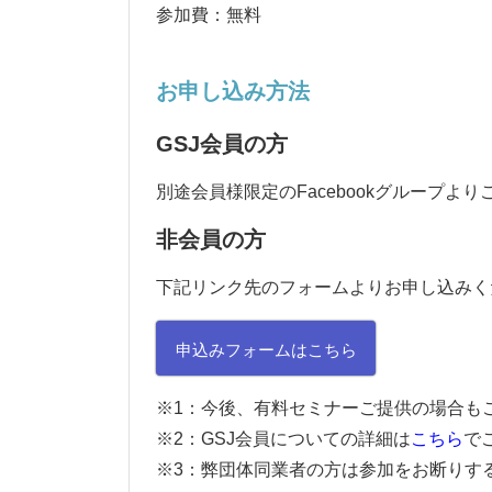
参加費：無料
お申し込み方法
GSJ
会員の方
別途会員様限定の
Facebook
グループより
非会員の方
下記リンク先のフォームよりお申し込みく
申込みフォームはこちら
※
1
：今後、有料セミナーご提供の場合も
※
2
：
GSJ
会員についての詳細は
こちら
で
※
3
：弊団体同業者の方は参加をお断りす