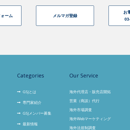
お
フォーム
メルマガ登録
03
Categories
Our Service
GSJとは
海外代理店・販売店開拓
営業（商談）代行
専門家紹介
海外市場調査
GSJメンバー募集
海外Webマーケティング
最新情報
海外法規制調査